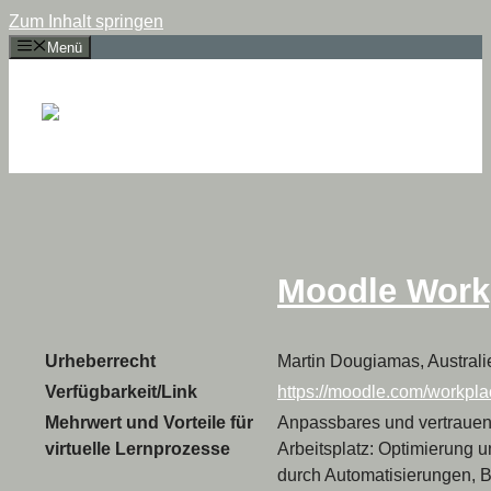
Zum Inhalt springen
Menü
Moodle Work
Urheberrecht
Martin Dougiamas, Australi
Verfügbarkeit/Link
https://moodle.com/workpla
Mehrwert und Vorteile für
Anpassbares und vertraue
virtuelle Lernprozesse
Arbeitsplatz: Optimierung
durch Automatisierungen, 