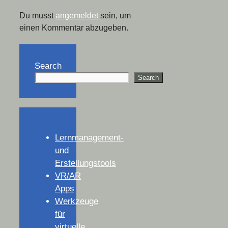
Du musst
angemeldet
sein, um
einen Kommentar abzugeben.
Search
Search
Lernmanagement-
und
Erstellungstools
VR/AR
Apps
Werkzeuge
für
virtuelle