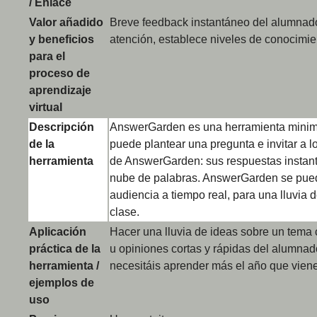
/ Enlace
Valor añadido
Breve feedback instantáneo del alumnad
y beneficios
atención, establece niveles de conocimie
para el
proceso de
aprendizaje
virtual
Descripción
AnswerGarden es una herramienta minimal
de la
puede plantear una pregunta e invitar a l
herramienta
de AnswerGarden: sus respuestas instan
nube de palabras. AnswerGarden se puede 
audiencia a tiempo real, para una lluvia d
clase.
Aplicación
Hacer una lluvia de ideas sobre un tema
práctica de la
u opiniones cortas y rápidas del alumnad
herramienta /
necesitáis aprender más el año que vien
ejemplos de
uso