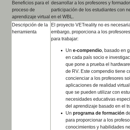
Beneficios para el
desarrollar a los profesores y formad
proceso de
participación de los estudiantes con 
aprendizaje virtual
en el WBL.
Descripción de la
El proyecto VETreality no es necesar
herramienta
embargo, proporciona a los profesores
para trabajar:
Un
e-compendio
,
basado en g
en cada país socio e investiga
que pone a prueba el hardware
de RV. Este compendio tiene c
concienciar a los profesores so
aplicaciones de realidad virtua
que se pueden utilizar con est
necesidades educativas especi
del aprendizaje basado en el tr
Un
programa de formación
de
para proporcionar a los profeso
conocimientos y habilidades n