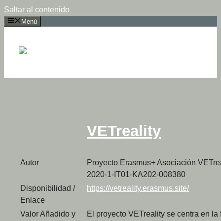
Saltar al contenido
Menú
VETreality
Autor
Proyecto Erasmus+ Asociación VETrea
2
020-1-IT01-KA202-008380
Disponibilidad /
https://vetreality.erasmus.site/
Enlace
Valor Añadido y
El proyecto VETreality se centra en la 