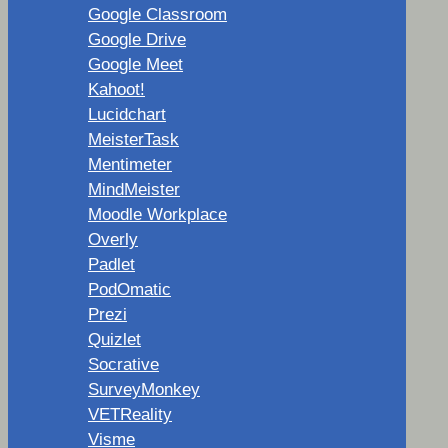
Google Classroom
Google Drive
Google Meet
Kahoot!
Lucidchart
MeisterTask
Mentimeter
MindMeister
Moodle Workplace
Overly
Padlet
PodOmatic
Prezi
Quizlet
Socrative
SurveyMonkey
VETReality
Visme