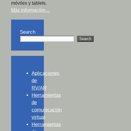
móviles y tablets.
Más información…
Search
Search
Aplicaciones
de
RV/AR
Herramientas
de
comunicación
virtual
Herramientas