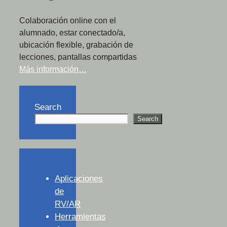
Colaboración online con el
alumnado, estar conectado/a,
ubicación flexible, grabación de
lecciones, pantallas compartidas
Más información…
Search
Search
Aplicaciones
de
RV/AR
Herramientas