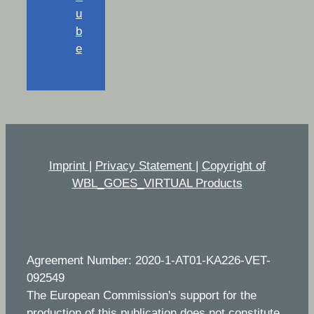
u
b
e
Imprint
|
Privacy Statement
|
Copyright of
WBL_GOES_VIRTUAL Products
Agreement Number: 2020-1-AT01-KA226-VET-
092549
The European Commission's support for the
production of this publication does not constitute