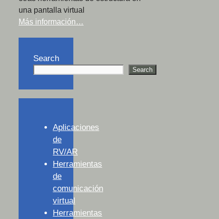
una pantalla virtual
Más información…
Search
Search
Aplicaciones
de
RV/AR
Herramientas
de
comunicación
virtual
Herramientas