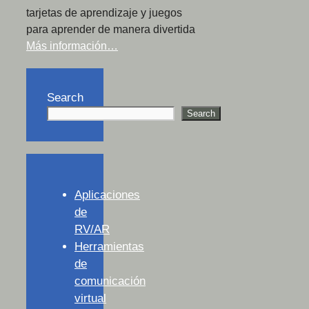
tarjetas de aprendizaje y juegos
para aprender de manera divertida
Más información…
Search
Search
Aplicaciones
de
RV/AR
Herramientas
de
comunicación
virtual