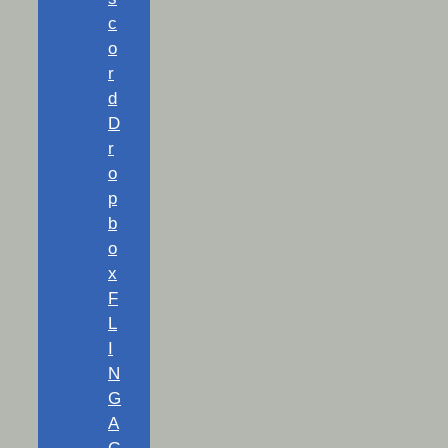
c
o
r
d
D
r
o
p
b
o
x
F
L
I
N
G
A