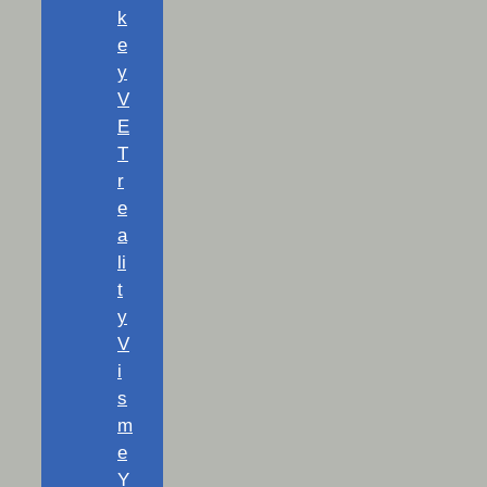
k
e
y
V
E
T
r
e
a
li
t
y
V
i
s
m
e
Y