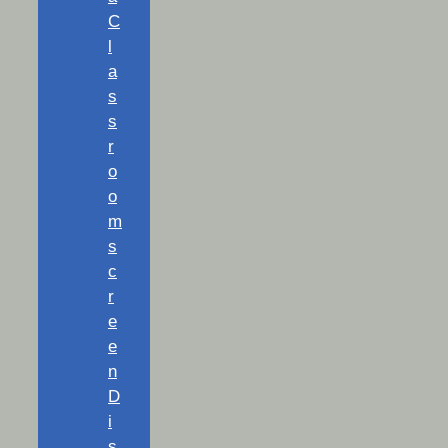
C
l
a
s
s
r
o
o
m
s
c
r
e
e
n
D
i
s