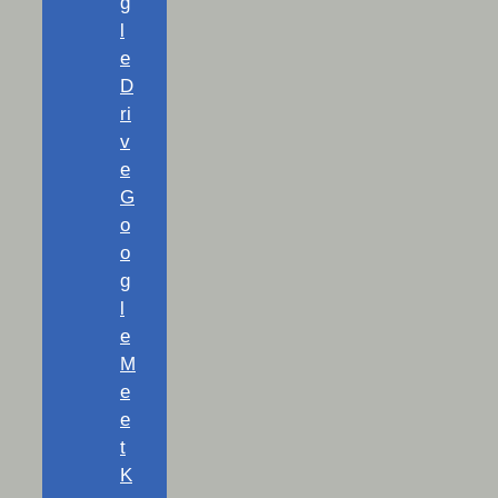
g
l
e
D
ri
v
e
G
o
o
g
l
e
M
e
e
t
K