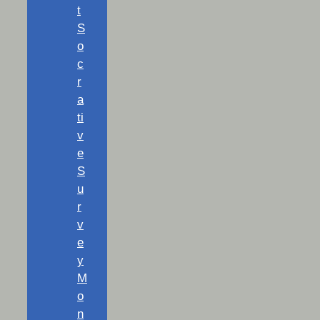
t
S
o
c
r
a
ti
v
e
S
u
r
v
e
y
M
o
n