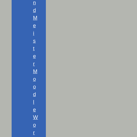
n
d
M
e
i
s
t
e
r
M
o
o
d
l
e
W
o
r