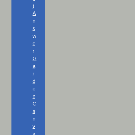
)
A
n
s
w
e
r
G
a
r
d
e
n
C
a
n
v
a