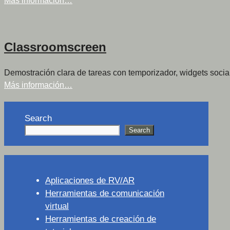
Más información…
Classroomscreen
Demostración clara de tareas con temporizador, widgets sociale
Más información…
Search
Search
Aplicaciones de RV/AR
Herramientas de comunicación
virtual
Herramientas de creación de