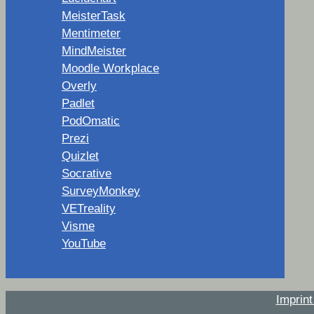
MeisterTask
Mentimeter
MindMeister
Moodle Workplace
Overly
Padlet
PodOmatic
Prezi
Quizlet
Socrative
SurveyMonkey
VETreality
Visme
YouTube
Imprin