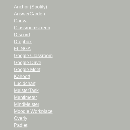
Anchor (Spotify)
AnswerGarden
Canva
Classroomscreen
Discord
Dropbox
FLINGA
Google Classroom
Google Drive
Google Meet
Kahoot!
Lucidchart
MeisterTask
Mentimeter
MindMeister
Moodle Workplace
Overly
Padlet