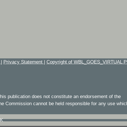
t
|
Privacy Statement
|
Copyright of WBL_GOES_VIRTUAL P
his publication does not constitute an endorsement of the
 the Commission cannot be held responsible for any use whic
IK