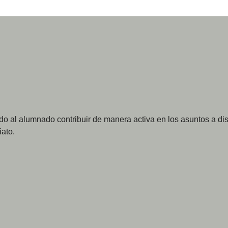
o al alumnado contribuir de manera activa en los asuntos a disc
iato.