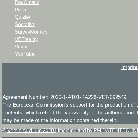
PodOmatic
Prezi
Quizlet
Socrative
SurveyMonkey
VETreality
Visme
YouTube
Imprin
Agreement Number: 2020-1-AT01-KA226-VET-092549
The European Commission's support for the production of t
contents, which reflect the views only of the authors, and
may be made of the information contained therein.
©
Verein Auxilium 2020
|
Implemented by PM DATENTECHN