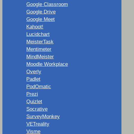
Google Classroom
Google Drive
Google Meet
Kahoot!
Lucidchart
MeisterTask
Mentimeter
MindMeister
Moodle Workplace
Overly
Padlet
PodOmatic
Prezi
Quizlet
Socrative
SurveyMonkey
VETreality
Visme