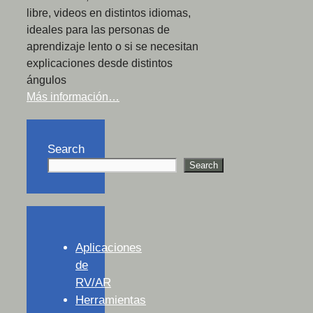
libre, videos en distintos idiomas,
ideales para las personas de
aprendizaje lento o si se necesitan
explicaciones desde distintos
ángulos
Más información…
Search
Search
Aplicaciones
de
RV/AR
Herramientas