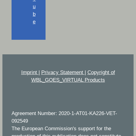
u
b
e
Imprint
|
Privacy Statement
|
Copyright of
WBL_GOES_VIRTUAL Products
Agreement Number: 2020-1-AT01-KA226-VET-
092549
The European Commission's support for the