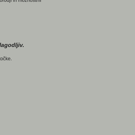
i orodji in možnostmi
agodljiv.
točke.