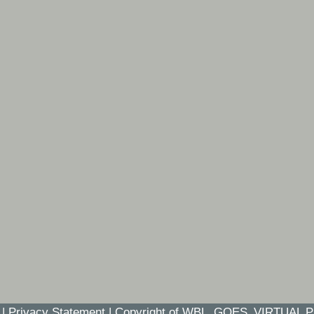
t
|
Privacy Statement
|
Copyright of WBL_GOES_VIRTUAL P