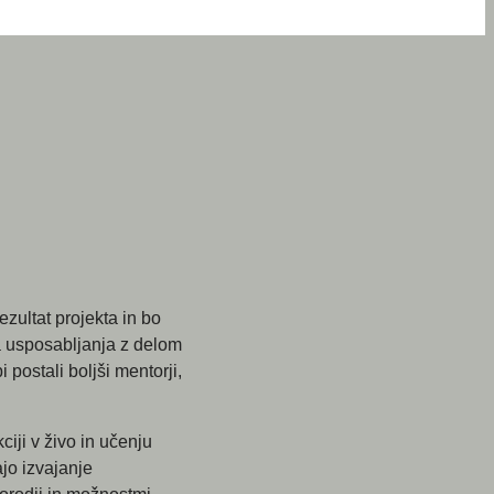
ultat projekta in bo
a usposabljanja z delom
ostali boljši mentorji,
ji v živo in učenju
ajo izvajanje