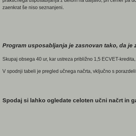
praktičnega usposabljanja z delom na daljavo, pri čemer pa učite
zaenkrat še niso seznanjeni.
Program usposabljanja je zasnovan tako, da je za
Skupaj obsega 40 ur, kar ustreza približno 1,5 ECVET-kredita,
V spodnji tabeli je pregled učnega načrta, vključno s porazdelitv
Spodaj si lahko ogledate celoten učni načrt in 