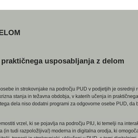
DELOM
 praktičnega usposabljanja z delom
in strokovnjake na področju PUD v podjetjih je osrednji rez
zna stanja in težavna obdobja, v katerih učenja in praktičneg
ega dela niso dodatni programi za odgovorne osebe PUD, da bi p
vrzel, ki se pojavlja na področju PIU, ki temelji na interakci
 (in tudi razpoložljiva!) moderna in digitalna orodja, ki omogoč