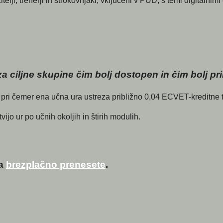
lji, trenerji in strokovnjaki, vključeni v PUD, s temi digitalnim
 ciljne skupine čim bolj dostopen in čim bolj pril
 pri čemer ena učna ura ustreza približno 0,04 ECVET-kreditne 
ijo ur po učnih okoljih in štirih modulih.
ga
brezplačno prenesete
.