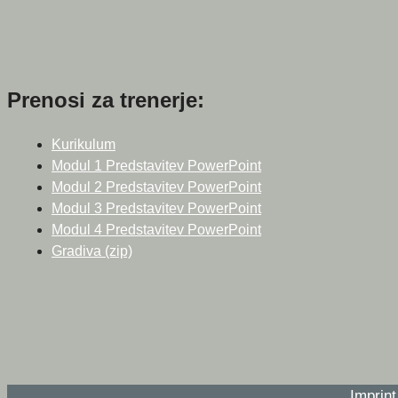
Prenosi za trenerje:
Kurikulum
Modul 1 Predstavitev PowerPoint
Modul 2 Predstavitev PowerPoint
Modul 3 Predstavitev PowerPoint
Modul 4 Predstavitev PowerPoint
Gradiva (zip)
Imprin