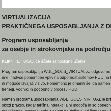
VIRTUALIZACIJA
PRAKTIČNEGA USPOSABLJANJA Z 
Program usposabljanja
za osebje in strokovnjake na področju
KLIKNITE TUKAJ, če iščete samostojno učenje...
Program usposabljanja WBL_GOES_VIRTUAL za odgovorne osebe 
imel nadvse pomemben vpliv na odpornost sistemov PUD na kri
ni mogoče izvajati v živo. Pomembno je omeniti še, da namen t
trenerji, vodniki in podobno v procesu PUD.
Namen programa usposabljanja WBL_GOES_VIRTUAL je premostiti 
skozi prakso, kadar takšna interakcija ni mogoča in so potrebna