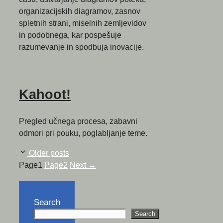
organizacijskih diagramov, zasnov
spletnih strani, miselnih zemljevidov
in podobnega, kar pospešuje
razumevanje in spodbuja inovacije.
Kahoot!
Pregled učnega procesa, zabavni
odmori pri pouku, poglabljanje teme.
Older posts
Page
1
Page
2
Next
→
Search
Search