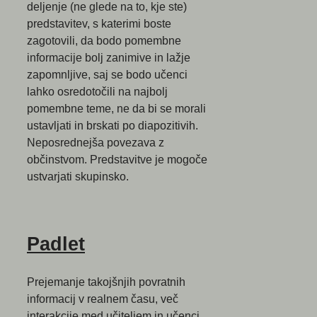
deljenje (ne glede na to, kje ste)
predstavitev, s katerimi boste
zagotovili, da bodo pomembne
informacije bolj zanimive in lažje
zapomnljive, saj se bodo učenci
lahko osredotočili na najbolj
pomembne teme, ne da bi se morali
ustavljati in brskati po diapozitivih.
Neposrednejša povezava z
občinstvom. Predstavitve je mogoče
ustvarjati skupinsko.
Padlet
Prejemanje takojšnjih povratnih
informacij v realnem času, več
interakcije med učiteljem in učenci,