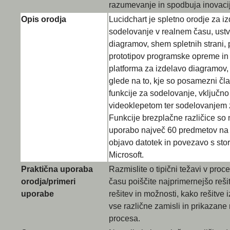
razumevanje in spodbuja inovaci
Opis orodja
Lucidchart je spletno orodje za
sodelovanje v realnem času, ustv
diagramov, shem spletnih strani,
prototipov programske opreme in š
platforma za izdelavo diagramov, 
glede na to, kje so posamezni čla
funkcije za sodelovanje, vključno
videoklepetom ter sodelovanjem z
Funkcije brezplačne različice s
uporabo največ 60 predmetov na 
objavo datotek in povezavo s sto
Microsoft.
Praktična uporaba
Razmislite o tipični težavi v proc
orodja/primeri
času poiščite najprimernejšo reši
uporabe
rešitev in možnosti, kako rešitve 
vse različne zamisli in prikazan
procesa.