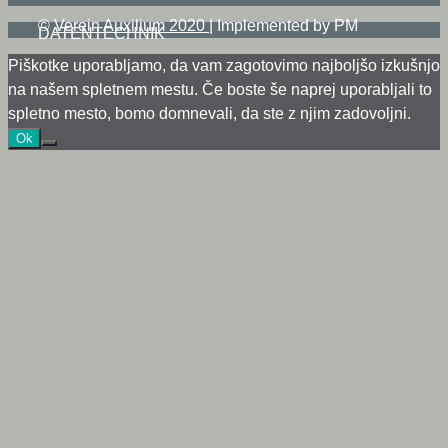
©
Verein Auxilium 2020
|
Implemented by PM
DATENTECHNIK
Piškotke uporabljamo, da vam zagotovimo najboljšo izkušnjo
na našem spletnem mestu. Če boste še naprej uporabljali to
spletno mesto, bomo domnevali, da ste z njim zadovoljni.
Ok