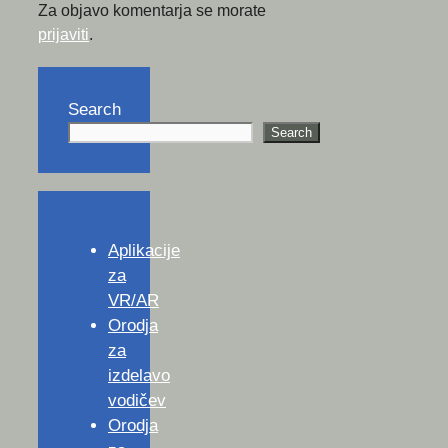
Za objavo komentarja se morate
prijaviti
.
Search
Search
Aplikacije
za
VR/AR
Orodja
za
izdelavo
vodičev
Orodja