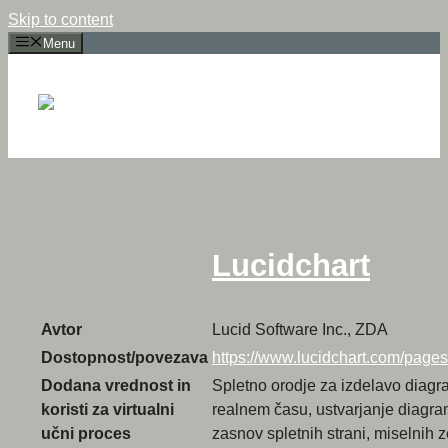
Skip to content
Menu
Lucidchart
Avtor
Lucid Software Inc., ZDA
Dostopnost/povezava
https://www.lucidchart.com/pages
Dodana vrednost in
Spletno orodje za izdelavo diag
koristi za virtualni
realnem času, ustvarjanje diagra
učni proces
zasnov spletnih strani, miselnih