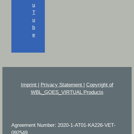
u
T
u
b
e
Imprint
|
Privacy Statement
|
Copyright of
WBL_GOES_VIRTUAL Products
Agreement Number: 2020-1-AT01-KA226-VET-
092549