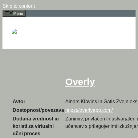
Skip to content
Menu
Overly
Avtor
Ainars Klavins in Gatis Zvejnieks,
Dostopnost/povezava
https://overlyapp.com/
Dodana vrednost in
Zanimiv, privlačen in ustvarjalen
koristi za virtualni
učencev s prilagojenimi izkušnja
učni proces