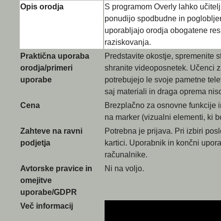
Opis orodja
S programom Overly lahko učitelj
ponudijo spodbudne in pogloblje
uporabljajo orodja obogatene resn
raziskovanja.
Praktična uporaba
Predstavite okostje, spremenite str
orodja/primeri
shranite videoposnetek. Učenci z
uporabe
potrebujejo le svoje pametne tele
saj materiali in draga oprema nis
Cena
Brezplačno za osnovne funkcije i
na marker (vizualni elementi, ki b
Zahteve na ravni
Potrebna je prijava. Pri izbiri po
podjetja
kartici. Uporabnik in končni upora
računalnike.
Avtorske pravice in
Ni na voljo.
omejitve
uporabe/GDPR
Več informacij