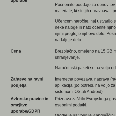
uporabe
Posnemite poddajo za obnovitev u
materiale, ki ste jih obravnavali pr
Učencem naročite, naj ustvarijo s
neke naloge in nato ocenite njiho
njimi preglejte njihovo delo. Pos
nadaljnje delo.
Cena
Brezplačno, omejeno na 15 GB m
shranjevanje.
Naročninski paketi so na voljo o
Zahteve na ravni
Internetna povezava, naprava (raču
podjetja
aplikacija (po potrebi, na voljo z
sistemom iOS ali Android)
Avtorske pravice in
Priznava zaščito Evropskega gos
omejitve
osebnimi podatki.
uporabe/GDPR
Orodje je na voljo le v angleščini