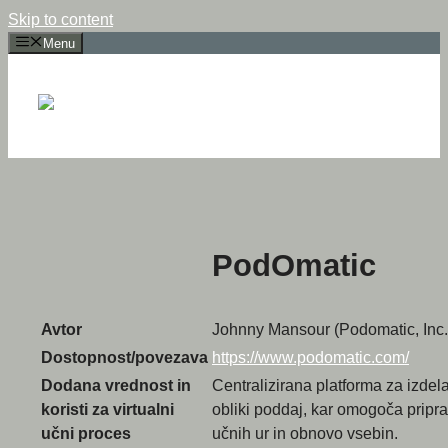
Skip to content
Menu
PodOmatic
Avtor
Johnny Mansour (Podomatic, Inc
Dostopnost/povezava
https://www.podomatic.com/
Dodana vrednost in
Centralizirana platforma za izdela
koristi za virtualni
obliki poddaj, kar omogoča priprav
učni proces
učnih ur in obnovo vsebin.