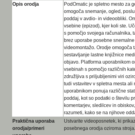
Opis orodja
PodOmatic je spletno mesto za go
omogoča snemanje, ogled, poslušan
poddaj v avdio- in videoobliki.
vsebine (epizod), kjer koli ste. U
s pomočjo svojega računalnika, t
brez uporabe posebne snemalne 
videomontažo. Orodje omogoča tak
sestavljanje lastne knjižnice med
objavo. Platforma uporabnikom om
vsebinah s pomočjo različnih kateg
združljiva s priljubljenimi viri 
tudi vstavitev v spletna mesta al
uporabnikom ponuja različne stat
poddaj, kot so podatki o številu p
komentarjev, sledilcev in obiskov
razumeti, kako se na njihove odda
Praktična uporaba
Ustvarite videoposnetek, ki prika
orodja/primeri
posebnega orodja oziroma stroja