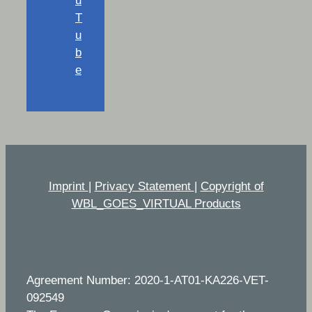
u
T
u
b
e
Imprint
|
Privacy Statement
|
Copyright of
WBL_GOES_VIRTUAL Products
Agreement Number: 2020-1-AT01-KA226-VET-
092549