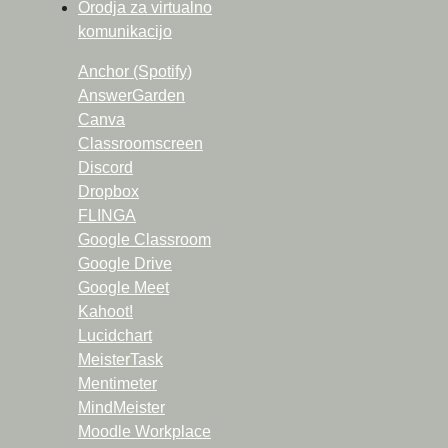
Orodja za virtualno
komunikacijo
Anchor (Spotify)
AnswerGarden
Canva
Classroomscreen
Discord
Dropbox
FLINGA
Google Classroom
Google Drive
Google Meet
Kahoot!
Lucidchart
MeisterTask
Mentimeter
MindMeister
Moodle Workplace