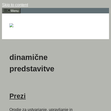
Skip to content
Menu
dinamične
predstavitve
Prezi
Orodje za ustvarjanje, upravljanje in