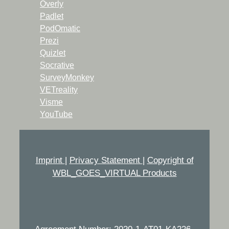
Overly
Padlet
PodOmatic
Prezi
Quizlet
Socrative
SurveyMonkey
VETreality
Visme
YouTube
Imprint
|
Privacy Statement
|
Copyright of
WBL_GOES_VIRTUAL Products