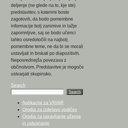
deljenje (ne glede na to, kje ste)
predstavitev, s katerimi boste
zagotovili, da bodo pomembne
informacije bolj zanimive in lažje
zapomnljive, saj se bodo učenci
lahko osredotočili na najbolj
pomembne teme, ne da bi se morali
ustavljati in brskati po diapozitivih.
Neposrednejša povezava z
občinstvom. Predstavitve je mogoče
ustvarjati skupinsko.
Search
Search
Aplikacije za VR/AR
Orodja za izdelavo vodičev
Orodja za upravljanje učenja
in ustvarjanje