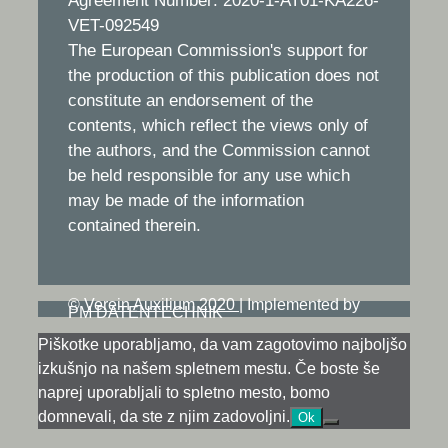
Agreement Number: 2020-1-AT01-KA226-
VET-092549
The European Commission's support for
the production of this publication does not
constitute an endorsement of the
contents, which reflect the views only of
the authors, and the Commission cannot
be held responsible for any use which
may be made of the information
contained therein.
©
Verein Auxilium 2020
|
Implemented by
PM DATENTECHNIK
Piškotke uporabljamo, da vam zagotovimo najboljšo
izkušnjo na našem spletnem mestu. Če boste še
naprej uporabljali to spletno mesto, bomo
domnevali, da ste z njim zadovoljni.
Ok