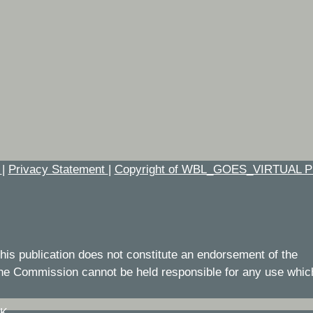
t
|
Privacy Statement
|
Copyright of WBL_GOES_VIRTUAL P
his publication does not constitute an endorsement of the
 the Commission cannot be held responsible for any use whic
IK