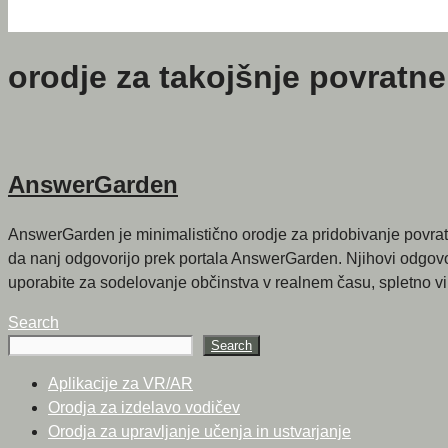
orodje za takojšnje povratne
AnswerGarden
AnswerGarden je minimalistično orodje za pridobivanje povratn
da nanj odgovorijo prek portala AnswerGarden. Njihovi odgovo
uporabite za sodelovanje občinstva v realnem času, spletno vi
Search
Search
Aplikacije za VR/AR
Orodja za izdelavo vodičev
Orodja za upravljanje učenja in ustvarjanje