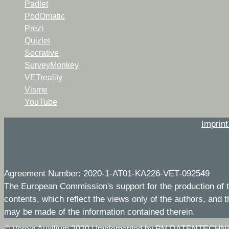
Padlet
PodOmatic
Prezi
Quizlet
Socrative
SurveyMonkey
VETreality
Visme
YouTube
Imprin
Agreement Number: 2020-1-AT01-KA226-VET-092549
The European Commission's support for the production of t
contents, which reflect the views only of the authors, and
may be made of the information contained therein.
©
Verein Auxilium 2020
|
Implemented by PM DATENTECHN