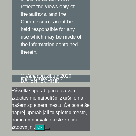
reflect the views only of
the authors, and the
Commission cannot be
held responsible for any
use which may be made of
the information contained
therein.
©
Verein Auxilium 2020
|
Implemented by PM
DATENTECHNIK
Piškotke uporabljamo, da vam
zagotovimo najboljšo izkušnjo na
našem spletnem mestu. Če boste še
naprej uporabljali to spletno mesto,
bomo domnevali, da ste z njim
zadovoljni.
Ok