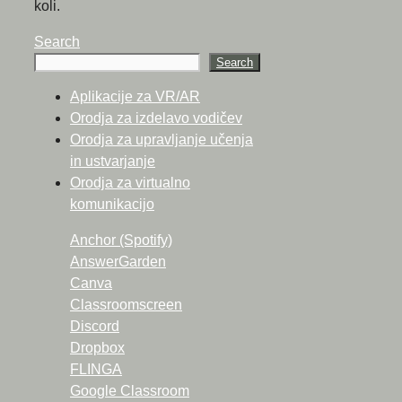
koli.
Search
Search
Aplikacije za VR/AR
Orodja za izdelavo vodičev
Orodja za upravljanje učenja
in ustvarjanje
Orodja za virtualno
komunikacijo
Anchor (Spotify)
AnswerGarden
Canva
Classroomscreen
Discord
Dropbox
FLINGA
Google Classroom