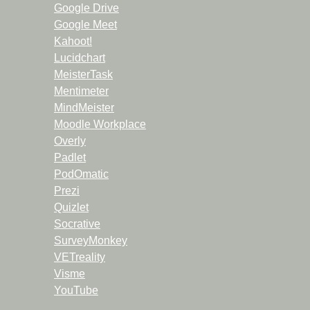
Google Drive
Google Meet
Kahoot!
Lucidchart
MeisterTask
Mentimeter
MindMeister
Moodle Workplace
Overly
Padlet
PodOmatic
Prezi
Quizlet
Socrative
SurveyMonkey
VETreality
Visme
YouTube