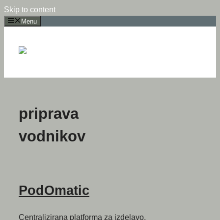
Skip to content
Menu
priprava
vodnikov
PodOmatic
Centralizirana platforma za izdelavo,