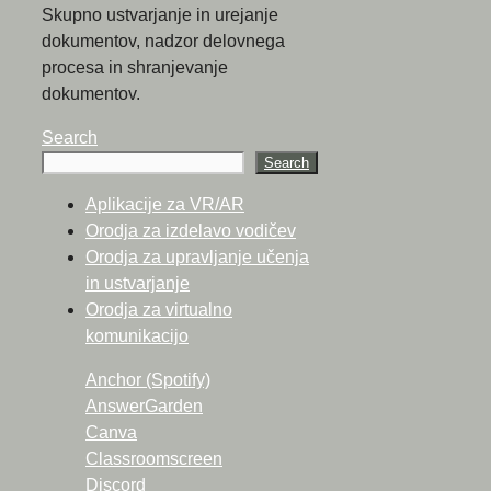
Skupno ustvarjanje in urejanje
dokumentov, nadzor delovnega
procesa in shranjevanje
dokumentov.
Search
Search
Aplikacije za VR/AR
Orodja za izdelavo vodičev
Orodja za upravljanje učenja
in ustvarjanje
Orodja za virtualno
komunikacijo
Anchor (Spotify)
AnswerGarden
Canva
Classroomscreen
Discord