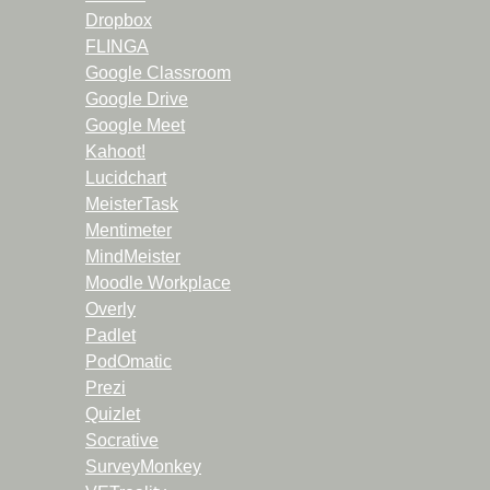
Dropbox
FLINGA
Google Classroom
Google Drive
Google Meet
Kahoot!
Lucidchart
MeisterTask
Mentimeter
MindMeister
Moodle Workplace
Overly
Padlet
PodOmatic
Prezi
Quizlet
Socrative
SurveyMonkey