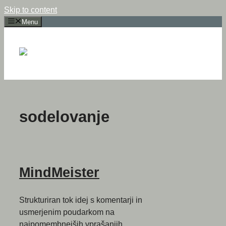
Skip to content
Menu
sodelovanje
MindMeister
Strukturiran tok idej s komentarji in
usmerjenim poudarkom na
najpomembnejših vprašanjih.