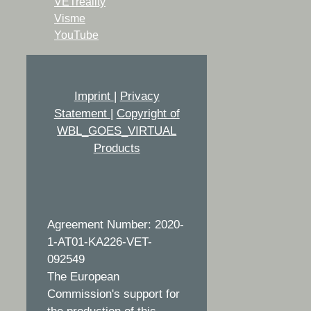
VETreality
Visme
YouTube
Imprint
|
Privacy
Statement
|
Copyright of
WBL_GOES_VIRTUAL
Products
Agreement Number: 2020-
1-AT01-KA226-VET-
092549
The European
Commission's support for