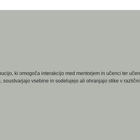
ribucijo, ki omogoča interakcijo med mentorjem in učenci ter uč
 soustvarjajo vsebine in sodelujejo ali ohranjajo stike v različn