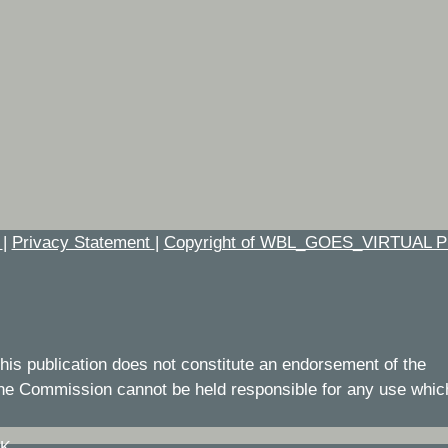
t
|
Privacy Statement
|
Copyright of WBL_GOES_VIRTUAL P
his publication does not constitute an endorsement of the
 the Commission cannot be held responsible for any use whic
IK