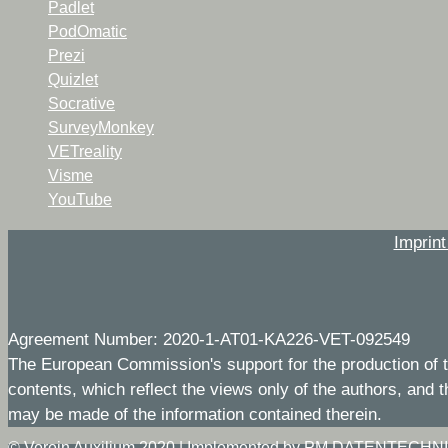
Padlet
PodOmatic
Prezi
Quizlet
Socrative
SurveyMonkey
VETreality
Visme
YouTube
Imprin
Agreement Number: 2020-1-AT01-KA226-VET-092549
The European Commission's support for the production of t
contents, which reflect the views only of the authors, and
may be made of the information contained therein.
©
Verein Auxilium 2020
|
Implemented by PM DATENTECHN