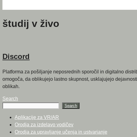
študij v živo
Discord
Platforma za pošiljanje neposrednih sporočil in digitalno dist
omogoča, da oblikujejo lastno skupnost, usklajujejo dejavnosti,
oblikah.
Search
Search
Aplikacije za VR/AR
Orodja za izdelavo vodičev
Orodja za upravljanje učenja in ustvarjanje