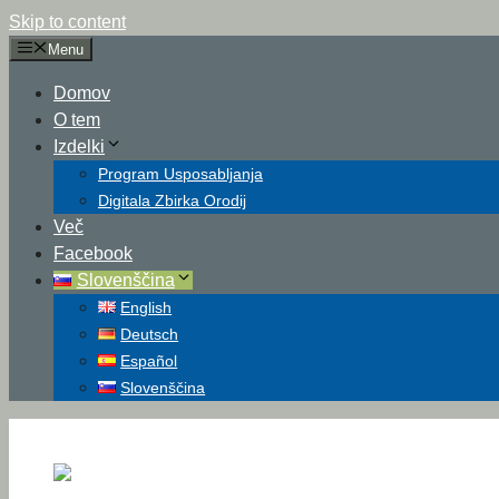
Skip to content
Menu
Domov
O tem
Izdelki
Program Usposabljanja
Digitala Zbirka Orodij
Več
Facebook
Slovenščina
English
Deutsch
Español
Slovenščina