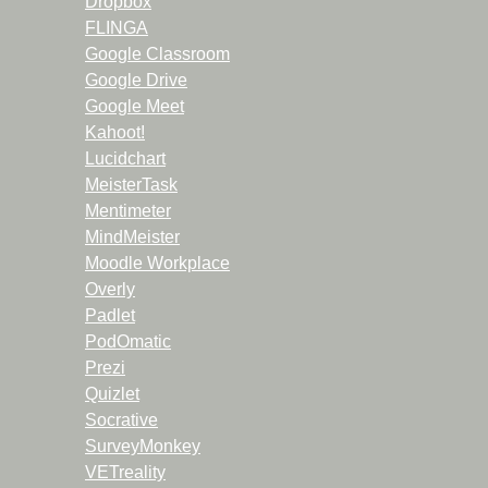
Dropbox
FLINGA
Google Classroom
Google Drive
Google Meet
Kahoot!
Lucidchart
MeisterTask
Mentimeter
MindMeister
Moodle Workplace
Overly
Padlet
PodOmatic
Prezi
Quizlet
Socrative
SurveyMonkey
VETreality