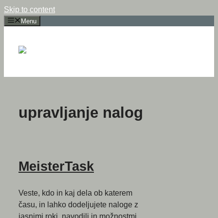
Skip to content
Menu
upravljanje nalog
MeisterTask
Veste, kdo in kaj dela ob katerem
času, in lahko dodeljujete naloge z
jasnimi roki, navodili in možnostmi