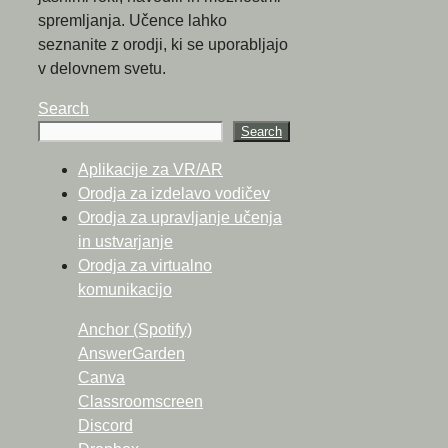
spremljanja. Učence lahko
seznanite z orodji, ki se uporabljajo
v delovnem svetu.
Search
Search
Aplikacije za VR/AR
Orodja za izdelavo vodičev
Orodja za upravljanje učenja
in ustvarjanje
Orodja za virtualno
komunikacijo
Anchor (Spotify)
AnswerGarden
Canva
Classroomscreen
Discord